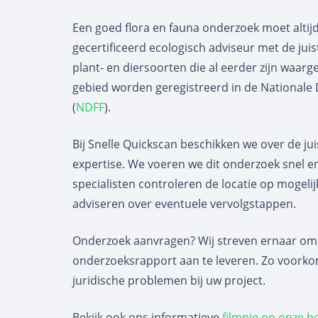
Een goed flora en fauna onderzoek moet alti
gecertificeerd ecologisch adviseur met de juist
plant- en diersoorten die al eerder zijn waar
gebied worden geregistreerd in de Nationale
(
NDFF
).
Bij Snelle Quickscan beschikken we over de jui
expertise. We voeren we dit onderzoek snel en 
specialisten controleren de locatie op mogel
adviseren over eventuele vervolgstappen.
Onderzoek aanvragen? Wij streven ernaar o
onderzoeksrapport aan te leveren. Zo voorko
juridische problemen bij uw project.
Bekijk ook ons informatieve
filmpje op onze 