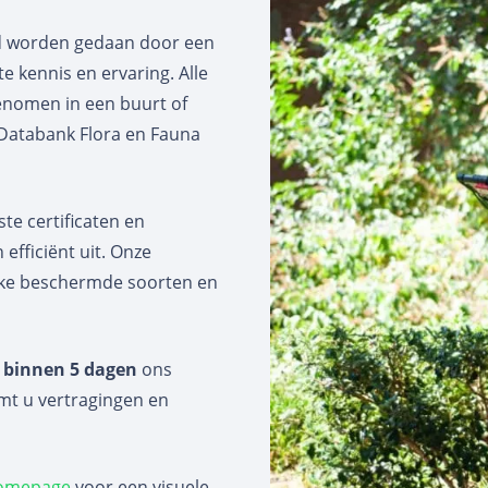
jd worden gedaan door een
e kennis en ervaring. Alle
genomen in een buurt of
 Databank Flora en Fauna
ste certificaten en
efficiënt uit. Onze
ijke beschermde soorten en
m
binnen 5 dagen
ons
mt u vertragingen en
homepage
voor een visuele